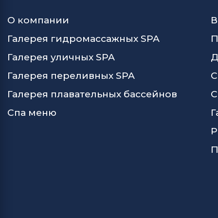
О компании
В
Галерея гидромассажных SPA
П
Галерея уличных SPA
Д
Галерея переливных SPA
С
Галерея плавательных бассейнов
С
Спа меню
Г
Р
П