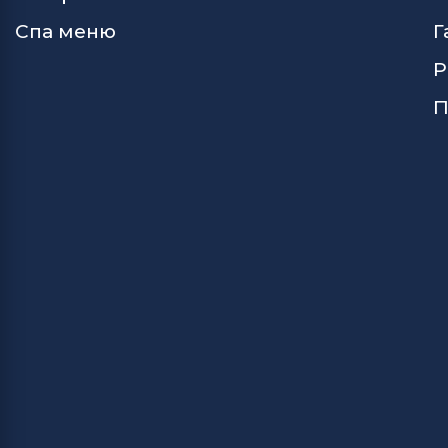
Спа меню
Г
Р
П