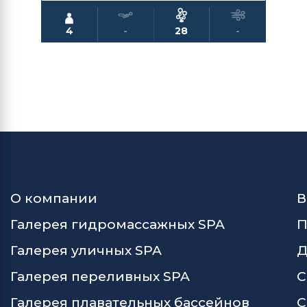
4
-
28
-
О компании
В
Галерея гидромассажных SPA
П
Галерея уличных SPA
Д
Галерея переливных SPA
С
Галерея плавательных бассейнов
С