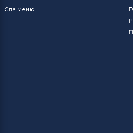
Спа меню
Г
Р
П