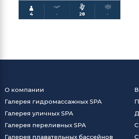
4
-
28
-
О компании
В
Галерея гидромассажных SPA
П
Галерея уличных SPA
Д
Галерея переливных SPA
С
Галерея плавательных бассейнов
С