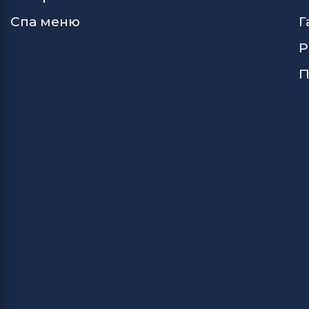
Спа меню
Г
Р
П