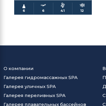
6
6
41
12
О компании
В
Галерея гидромассажных SPA
П
Галерея уличных SPA
Д
Галерея переливных SPA
С
Галерея плавательных бассейнов
С