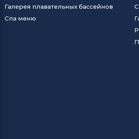
Галерея плавательных бассейнов
С
Спа меню
Г
Р
П