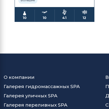
Большие
10
10
41
12
О компании
В
Галерея гидромассажных SPA
П
Галерея уличных SPA
Д
Галерея переливных SPA
С