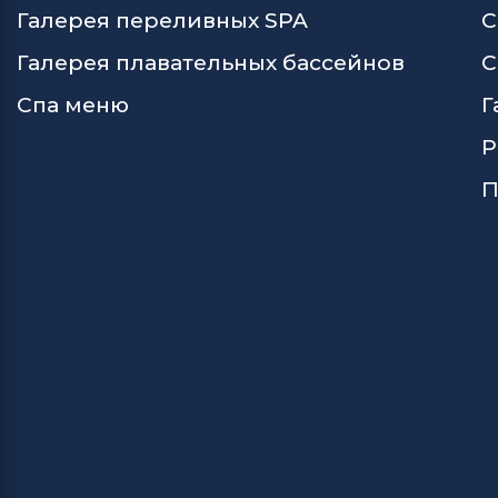
Галерея переливных SPA
С
Галерея плавательных бассейнов
С
Спа меню
Г
Р
П