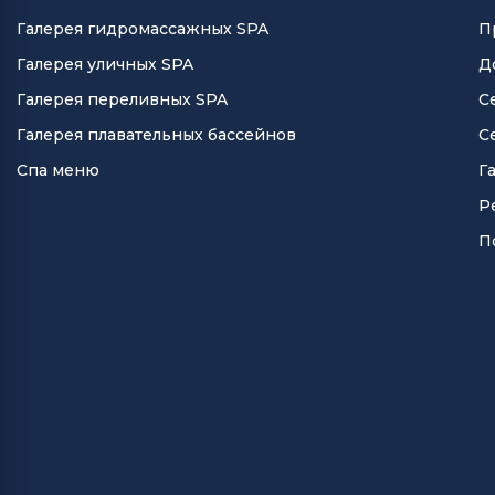
Галерея гидромассажных SPA
П
Галерея уличных SPA
Д
Галерея переливных SPA
С
Галерея плавательных бассейнов
С
Спа меню
Г
Р
П