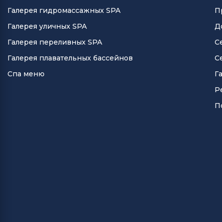
Галерея гидромассажных SPA
П
Галерея уличных SPA
Д
Галерея переливных SPA
С
Галерея плавательных бассейнов
С
Спа меню
Г
Р
П