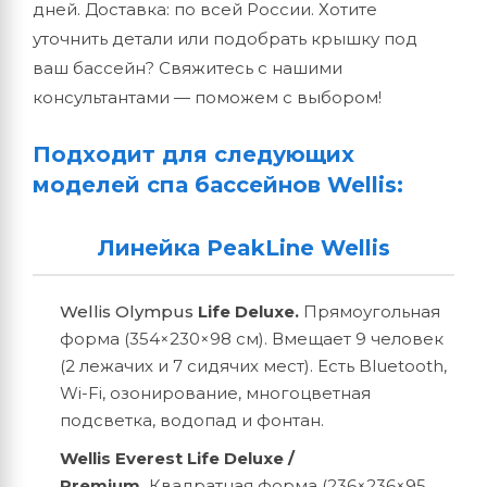
дней.
Доставка:
по
всей
России.
Хотите
уточнить
детали
или
подобрать
крышку
под
ваш
бассейн?
Свяжитесь
с
нашими
консультантами
— поможем
с
выбором!
Подходит для следующих
моделей спа бассейнов Wellis:
Линейка PeakLine Wellis
Wellis Olympus
Life Deluxe.
Прямоугольная
форма (354×230×98 см). Вмещает 9 человек
(2 лежачих и 7 сидячих мест). Есть Bluetooth,
Wi-Fi, озонирование, многоцветная
подсветка, водопад и фонтан.
Wellis Everest Life Deluxe /
Premium.
Квадратная форма (236×236×95