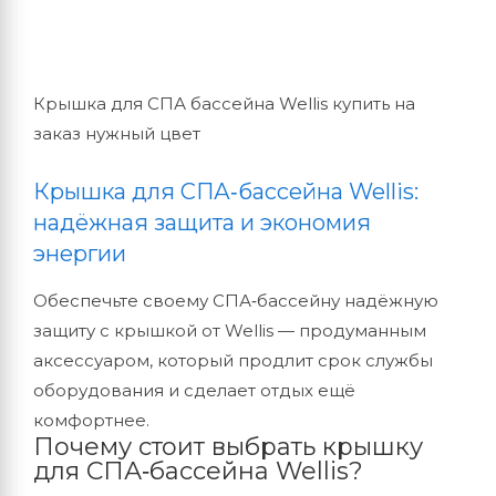
Крышка для СПА бассейна Wellis купить на
заказ нужный цвет
Крышка
для
СПА‑бассейна
Wellis:
надёжная
защита
и
экономия
энергии
Обеспечьте
своему
СПА‑бассейну
надёжную
защиту
с
крышкой
от
Wellis
— продуманным
аксессуаром,
который
продлит
срок
службы
оборудования
и
сделает
отдых
ещё
комфортнее.
Почему
стоит
выбрать
крышку
для
СПА‑бассейна
Wellis?