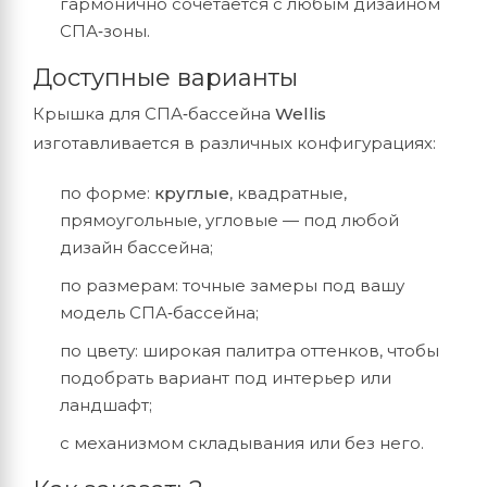
гармонично
сочетается
с
любым
дизайном
СПА‑зоны.
Доступные
варианты
Крышка
для
СПА‑бассейна
Wellis
изготавливается
в
различных
конфигурациях:
по
форме:
круглые
,
квадратные,
прямоугольные,
угловые
— под
любой
дизайн
бассейна;
по
размерам:
точные
замеры
под
вашу
модель
СПА‑бассейна;
по
цвету:
широкая
палитра
оттенков,
чтобы
подобрать
вариант
под
интерьер
или
ландшафт;
с
механизмом
складывания
или
без
него.