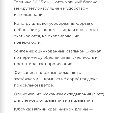
Толщина:
10–15
см
— оптимальный
баланс
между
теплоизоляцией
и
удобством
использования.
Конструкция:
конусообразная
форма
с
небольшим
уклоном
— вода
и
снег
легко
скатываются,
не
скапливаясь
на
поверхности.
Усиление:
оцинкованный
стальной
С‑канал
по
периметру
обеспечивает
жёсткость
и
предотвращает
провисание.
Фиксация:
надёжные
ремешки
с
застёжками
— крышка
не
сорвётся
даже
при
сильном
ветре.
Опционально:
механизм
складывания
(лифт)
для
лёгкого
открывания
и
закрывания.
Юбочка:
мягкий
край
нужной
длины
—