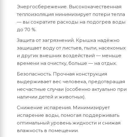
Энергосбережение.
Высококачественная
теплоизоляция
минимизирует
потери
тепла
— вы
сократите
расходы
на
подогрев
воды
до
70
%.
Защита
от
загрязнений.
Крышка
надёжно
защищает
воду
от
листьев,
пыли,
насекомых
и
других
внешних
воздействий
— меньше
времени
на
очистку,
больше
— на
отдых.
Безопасность.
Прочная
конструкция
выдерживает
вес
человека,
предотвращая
несчастные
случаи
(особенно
актуально
при
наличии
детей
и
животных).
Снижение
испарения.
Минимизирует
испарение
воды,
помогая
поддерживать
оптимальный
уровень
жидкости
и
снижая
влажность
в
помещении.