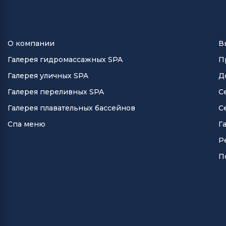
О компании
В
Галерея гидромассажных SPA
П
Галерея уличных SPA
Д
Галерея переливных SPA
С
Галерея плавательных бассейнов
С
Спа меню
Г
Р
П