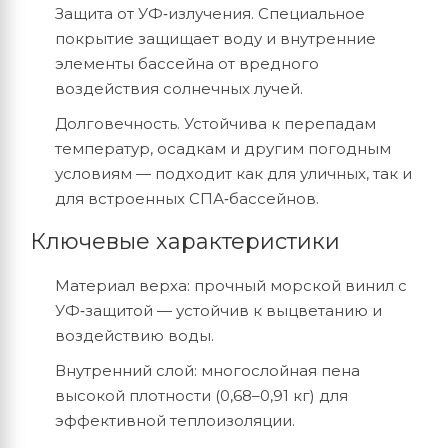
Защита
от
УФ‑излучения.
Специальное
покрытие
защищает
воду
и
внутренние
элементы
бассейна
от
вредного
воздействия
солнечных
лучей.
Долговечность.
Устойчива
к
перепадам
температур,
осадкам
и
другим
погодным
условиям
— подходит
как
для
уличных,
так
и
для
встроенных
СПА‑бассейнов.
Ключевые
характеристики
Материал
верха:
прочный
морской
винил
с
УФ‑защитой
— устойчив
к
выцветанию
и
воздействию
воды.
Внутренний
слой:
многослойная
пена
высокой
плотности
(
0
,
68–0
,
91
кг)
для
эффективной
теплоизоляции.