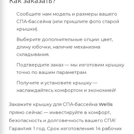
Как
заказать?
Сообщите
нам
модель
и
размеры
вашего
СПА‑бассейна
(или
пришлите
фото
старой
крышки).
Выберите
дополнительные
опции:
цвет,
длину
юбочки,
наличие
механизма
складывания.
Подтвердите
заказ
— мы
изготовим
крышку
точно
по
вашим
параметрам.
Получите
и
установите
крышку
—
наслаждайтесь
комфортом
и
экономией!
Закажите
крышку
для
СПА‑бассейна
Wellis
прямо
сейчас
— инвестируйте
в
комфорт,
безопасность
и
долговечность
вашего
СПА!
Гарантия:
1
год.
Срок
изготовления:
14
рабочих