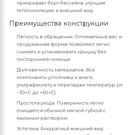
прикрывает
борт
бассейна,
улучшая
теплоизоляцию
и
внешний
вид.
Преимущества
конструкции
Лёгкость
в
обращении.
Оптимальный
вес
и
продуманная
форма
позволяют
легко
снимать
и
устанавливать
крышку
без
посторонней
помощи.
Долговечность
материалов.
Все
компоненты
устойчивы
к
влаге,
ультрафиолету
и
перепадам
температур
(от
−
3
0
∘
C
до
+
6
0
∘
C).
Простота
ухода.
Поверхность
легко
очищается
обычной
мягкой
губкой
с
мыльным
раствором.
Эстетика.
Аккуратный
внешний
вид