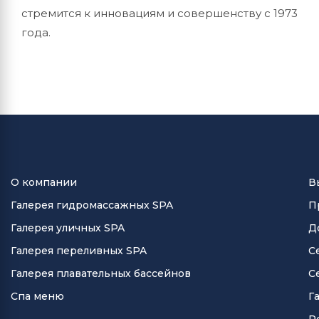
стремится к инновациям и совершенству с 1973
года.
О компании
В
Галерея гидромассажных SPA
П
Галерея уличных SPA
Д
Галерея переливных SPA
С
Галерея плавательных бассейнов
С
Спа меню
Г