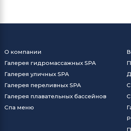
О компании
В
Галерея гидромассажных SPA
П
Галерея уличных SPA
Д
Галерея переливных SPA
С
Галерея плавательных бассейнов
С
Спа меню
Г
Р
П