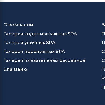
О компании
В
Галерея гидромассажных SPA
П
Галерея уличных SPA
Д
Галерея переливных SPA
С
Галерея плавательных бассейнов
С
Спа меню
Г
Р
П