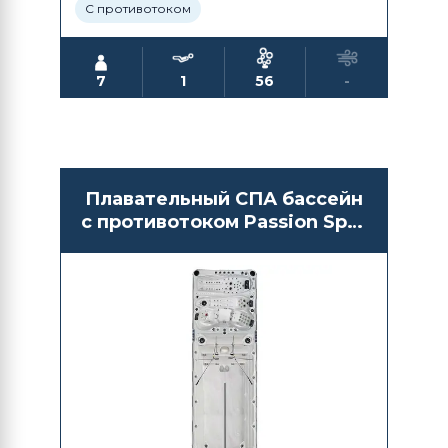
С противотоком
7
1
56
-
Плавательный СПА бассейн
с противотоком Passion Spas
Energy Deep