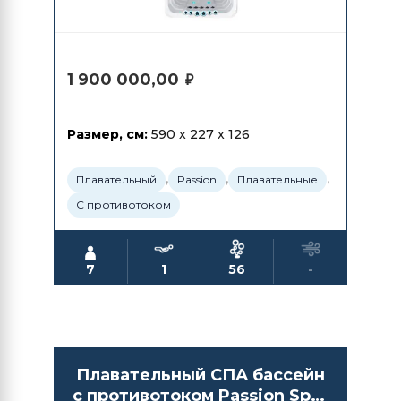
1 900 000,00
₽
Размер, см:
590 x 227 x 126
,
,
,
Плавательный
Passion
Плавательные
С противотоком
7
1
56
-
Плавательный СПА бассейн
с противотоком Passion Spas