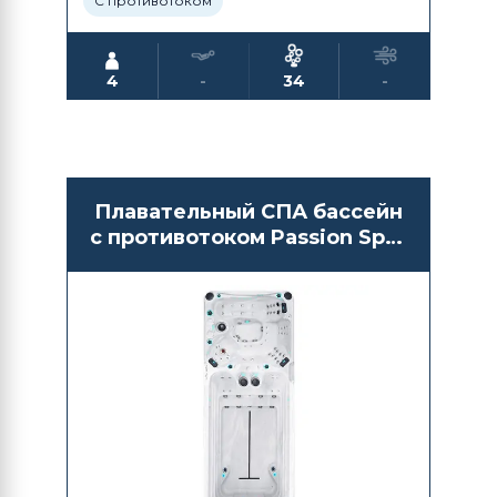
С противотоком
4
-
34
-
Плавательный СПА бассейн
с противотоком Passion Spas
Dynamic