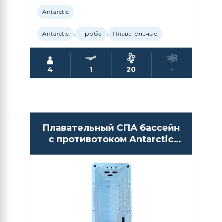
Antarctic
,
,
Antarctic
Проба
Плавательные
4
1
20
-
Плавательный СПА бассейн
с противотоком Antarctic
Spas Albion