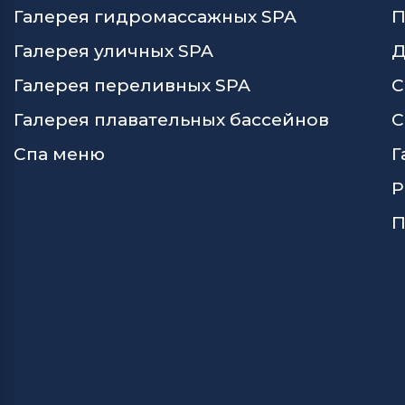
Галерея гидромассажных SPA
П
Галерея уличных SPA
Д
Галерея переливных SPA
С
Галерея плавательных бассейнов
С
Спа меню
Г
Р
П