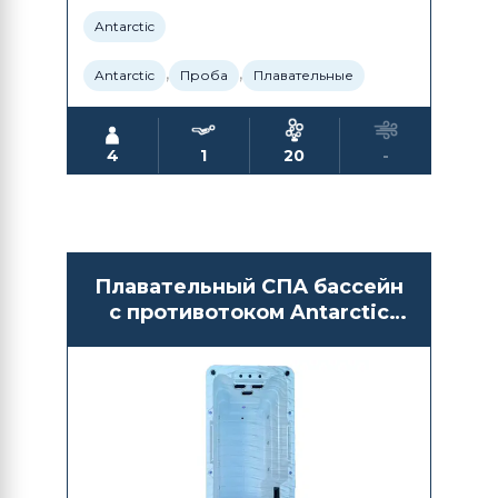
Antarctic
,
,
Antarctic
Проба
Плавательные
4
1
20
-
Плавательный СПА бассейн
с противотоком Antarctic
Spas Albion