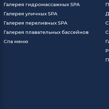
Галерея гидромассажных SPA
П
Галерея уличных SPA
Д
Галерея переливных SPA
С
Галерея плавательных бассейнов
С
Спа меню
Г
Р
П