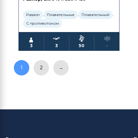
,
,
,
Passion
Плавательные
Плавательный
С противотоком
3
3
50
-
1
2
→