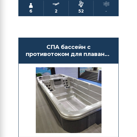
6
2
52
-
СПА бассейн с
противотоком для плавания
Bigeer BG6609