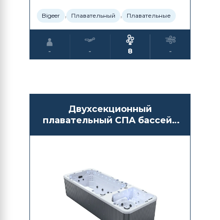
,
,
Bigeer
Плавательный
Плавательные
-
-
8
-
Двухсекционный
плавательный СПА бассейн
с противотоком Lovia
KS6988