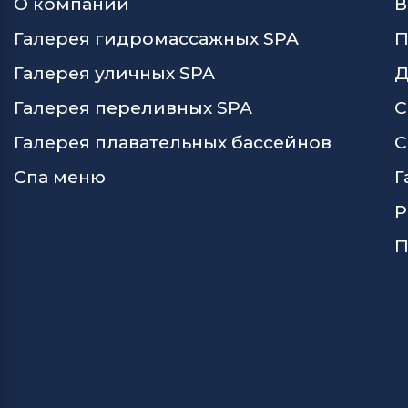
О компании
В
Галерея гидромассажных SPA
П
Галерея уличных SPA
Д
Галерея переливных SPA
С
Галерея плавательных бассейнов
С
Спа меню
Г
Р
П