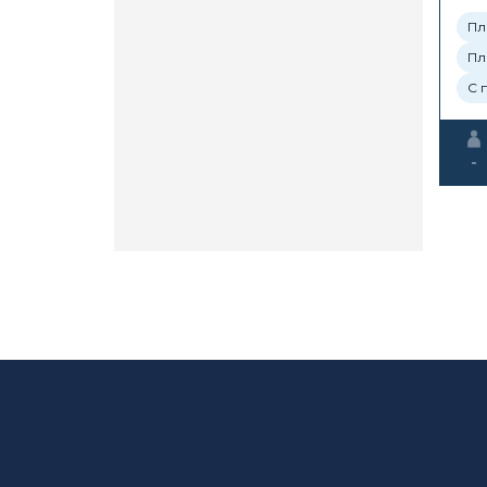
Пл
Пл
С 
-