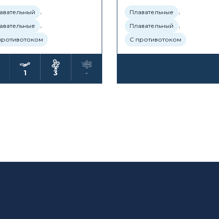
,
,
авательный
Плавательные
,
,
авательные
Плавательный
противотоком
С противотоком
1
3
-