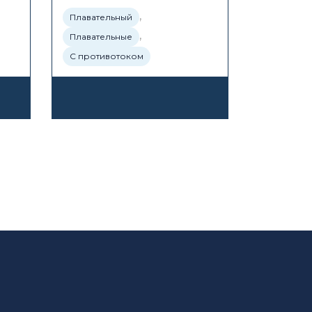
,
Плавательный
,
Плавательные
С противотоком