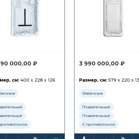
990 000,00
₽
3 990 000,00
₽
мер, см:
400 x 228 x 126
Размер, см:
579 x 220 x 1
terwave
Waterwave
,
,
авательный
Плавательный
,
,
авательные
Плавательные
противотоком
С противотоком