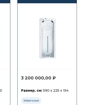
противотоком
Waterwave Spas Ätna
3 200 000,00
₽
50
Размер, см:
590 x 225 x 154
Waterwave