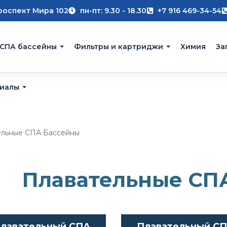
роспект Мира 102
пн-пт: 9.30 - 18.30
+7 916 469-34-54
 СПА бассейны
Фильтры и картриджи
Химия
За
риалы
ельные СПА Бассейны
Плавательные СП
лавательный СПА
Плавательный С