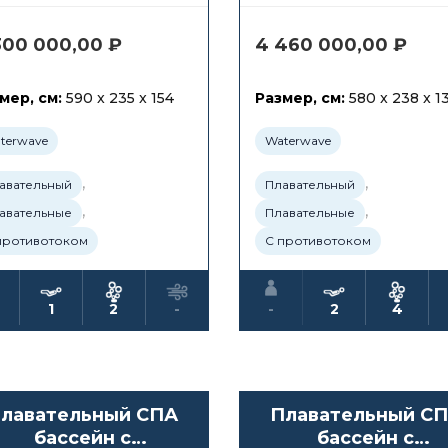
300 000,00
₽
4 460 000,00
₽
мер, см:
590 x 235 x 154
Размер, см:
580 x 238 x 1
terwave
Waterwave
,
,
авательный
Плавательный
,
,
авательные
Плавательные
противотоком
С противотоком
1
2
-
-
2
4
лавательный СПА
Плавательный С
бассейн с
бассейн с