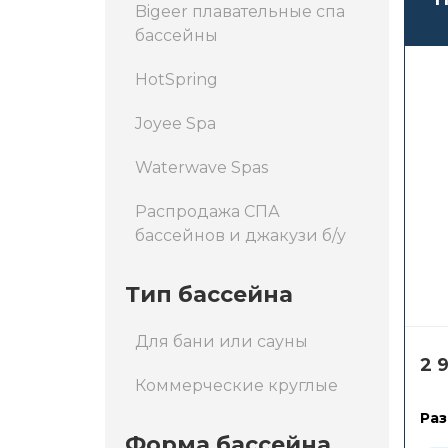
Bigeer плавательные спа
бассейны
HotSpring
Joyee Spa
Waterwave Spas
Распродажа СПА
бассейнов и джакузи б/у
Тип бассейна
Для бани или сауны
2 
Коммерческие круглые
Раз
Форма бассейна