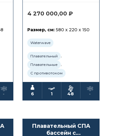
4 270 000,00
₽
38
Размер, см:
580 x 220 x 150
Waterwave
,
Плавательный
,
Плавательные
С противотоком
-
6
1
48
-
ПА
Плавательный СПА
бассейн с