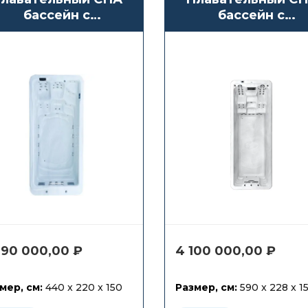
бассейн с
бассейн с
противотоком
противотоком
Waterwave Spas
Waterwave Spas
Bromo
Orlando 59
990 000,00
₽
4 100 000,00
₽
мер, см:
440 x 220 x 150
Размер, см:
590 x 228 x 1