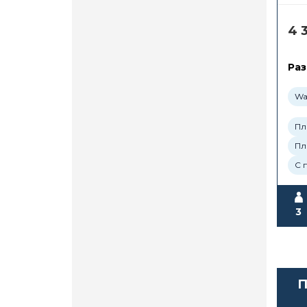
4 
Раз
Wa
Пл
Пл
С 
3
П