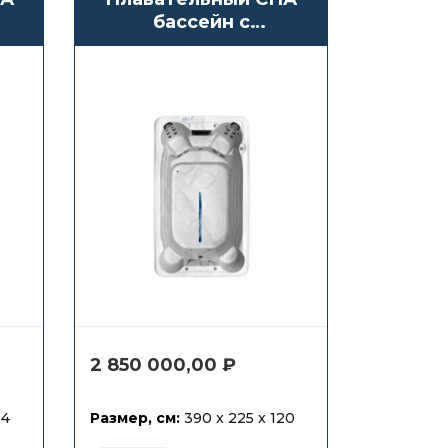
бассейн с
противотоком
Waterwave Spas
Dover
2 850 000,00
₽
54
Размер, см:
390 x 225 x 120