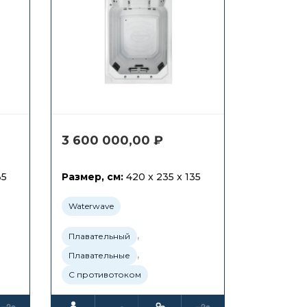
3 600 000,00
₽
35
Размер, см:
420 x 235 x 135
Waterwave
,
Плавательный
,
Плавательные
С противотоком