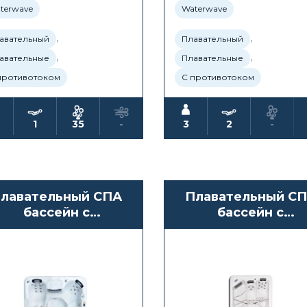
terwave
Waterwave
,
,
авательный
Плавательный
,
,
авательные
Плавательные
противотоком
С противотоком
1
35
-
3
2
-
лавательный СПА
Плавательный С
бассейн с
бассейн с
противотоком
противотоком
terwave Spas Altai
Waterwave Spas
Tambora