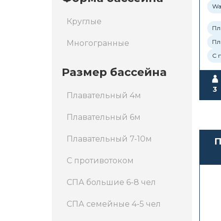
Wa
Круглые
Пл
Пл
Многогранные
С 
Размер бассейна
3
Плавательный 4м
Плавательный 6м
Плавательный 7-10м
П
С противотоком
Wa
СПА большие 6-8 чел
СПА семейные 4-5 чел