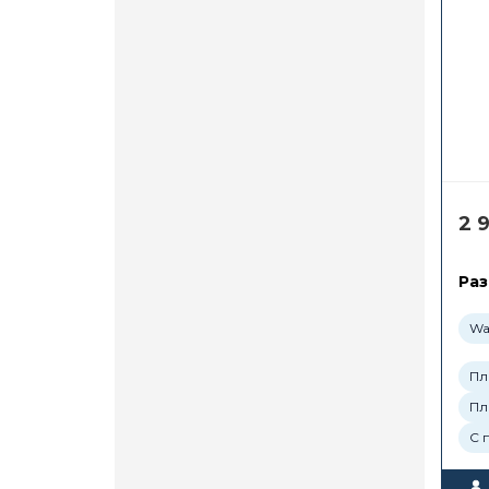
2 
Раз
Wa
Пл
Пл
С 