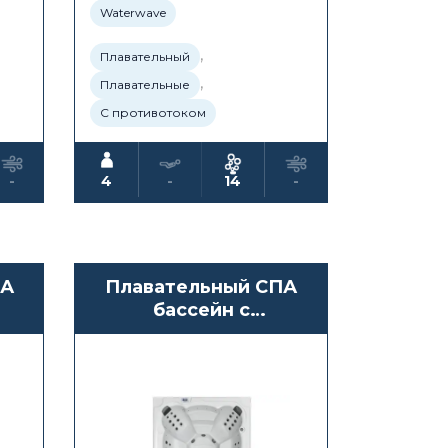
Waterwave
,
Плавательный
,
Плавательные
С противотоком
-
4
-
14
-
ПА
Плавательный СПА
бассейн с
противотоком
Waterwave Spas
Colima