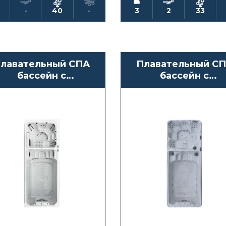
-
40
-
3
2
33
лавательный СПА
Плавательный С
бассейн с
бассейн с
противотоком
противотоком
Waterwave Spas
Waterwave Spas
Fuego
Novara