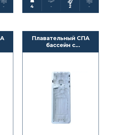
-
4
-
2
-
ПА
Плавательный СПА
бассейн с
противотоком
Waterwave Spas
Vesuv