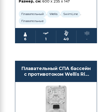
Размер, см:
600 x 235 x 147
,
,
,
Плавательный
Wellis
SwimLine
Плавательные
6
1
40
-
Плавательный СПА бассейн
с противотоком Wellis Rio
Grande W-Flow