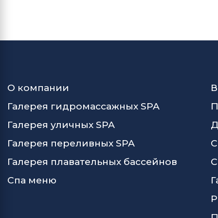
О компании
В
Галерея гидромассажных SPA
П
Галерея уличных SPA
Д
Галерея переливных SPA
С
Галерея плавательных бассейнов
С
Спа меню
Г
Р
П