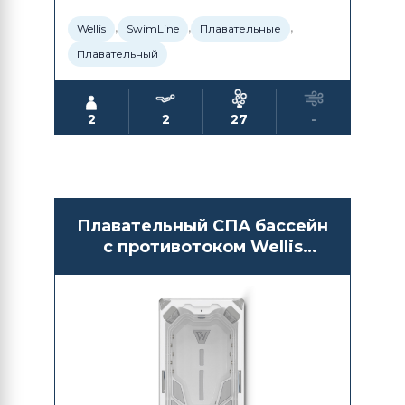
,
,
,
Wellis
SwimLine
Плавательные
Плавательный
2
2
27
-
Плавательный СПА бассейн
с противотоком Wellis
Danube Riverjet Life