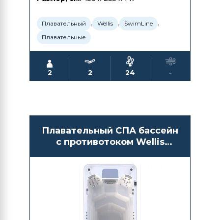
,
,
,
Плавательный
Wellis
SwimLine
Плавательные
2
2
24
-
Плавательный СПА бассейн
с противотоком Wellis
Danube Turbine