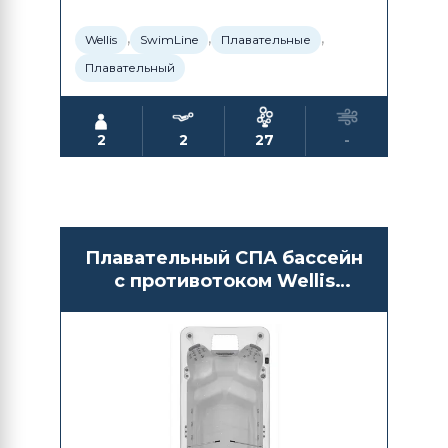
,
,
,
Wellis
SwimLine
Плавательные
Плавательный
2
2
27
-
Плавательный СПА бассейн
с противотоком Wellis
Amazonas Turbine