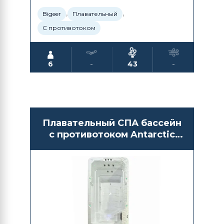
,
,
Bigeer
Плавательный
С противотоком
6
-
43
-
Плавательный СПА бассейн
с противотоком Antarctic
Spas Arikari Duo