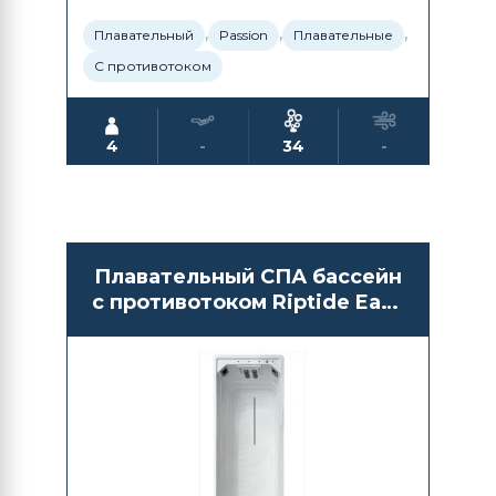
,
,
,
Плавательный
Passion
Плавательные
С противотоком
4
-
34
-
Плавательный СПА бассейн
с противотоком Riptide Easy
Life 8.0 Duo Pro Oasis