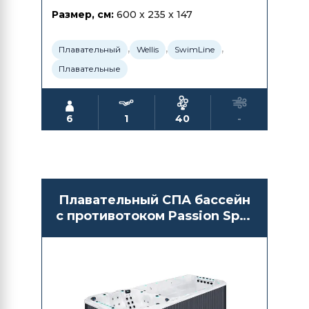
Размер, см:
600 x 235 x 147
,
,
,
Плавательный
Wellis
SwimLine
Плавательные
6
1
40
-
Плавательный СПА бассейн
с противотоком Passion Spas
Vitality Deep