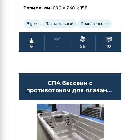
Размер, см:
690 x 240 x 158
,
,
Bigeer
Плавательный
Плавательные
6
-
56
10
СПА бассейн с
противотоком для плавания
Bigeer BG6609