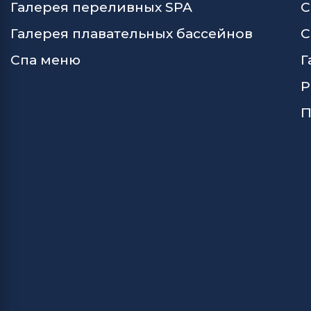
Галерея переливных SPA
С
Галерея плавательных бассейнов
С
Спа меню
Г
Р
П