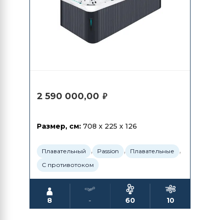
2 590 000,00
₽
Размер, см:
708 x 225 x 126
,
,
,
Плавательный
Passion
Плавательные
С противотоком
8
-
60
10