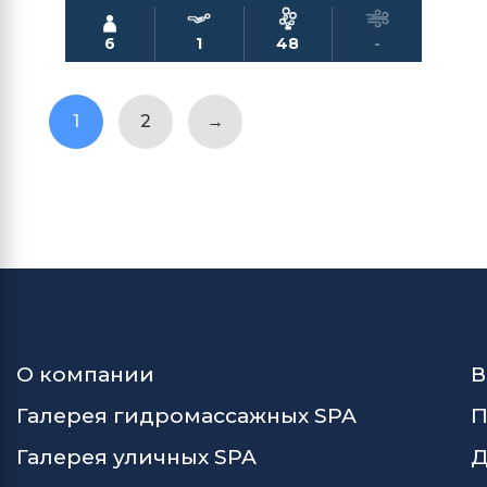
6
1
48
-
1
2
→
О компании
В
Галерея гидромассажных SPA
П
Галерея уличных SPA
Д