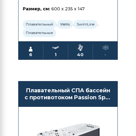
Размер, см:
600 x 235 x 147
,
,
,
Плавательный
Wellis
SwimLine
Плавательные
6
1
40
-
Плавательный СПА бассейн
с противотоком Passion Spas
Vitality