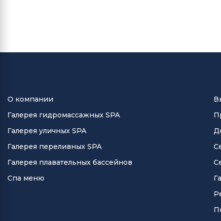
О компании
В
Галерея гидромассажных SPA
П
Галерея уличных SPA
Д
Галерея переливных SPA
С
Галерея плавательных бассейнов
С
Спа меню
Г
Р
П