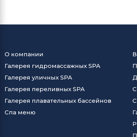
О компании
В
Галерея гидромассажных SPA
П
Галерея уличных SPA
Д
Галерея переливных SPA
С
Галерея плавательных бассейнов
С
Спа меню
Г
Р
П