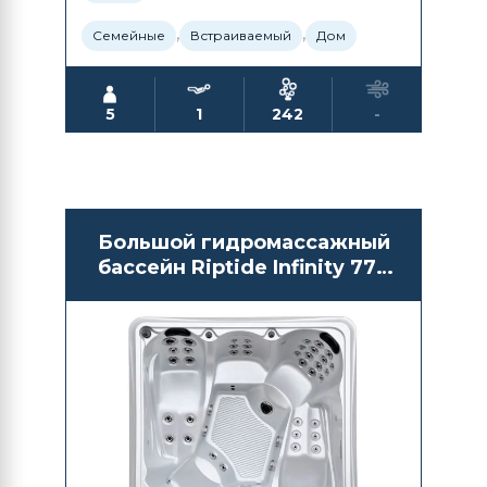
,
,
Семейные
Встраиваемый
Дом
5
1
242
-
Большой гидромассажный
бассейн Riptide Infinity 770
Oasis