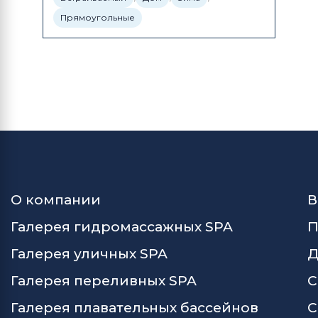
Прямоугольные
О компании
В
Галерея гидромассажных SPA
П
Галерея уличных SPA
Д
Галерея переливных SPA
С
Галерея плавательных бассейнов
С