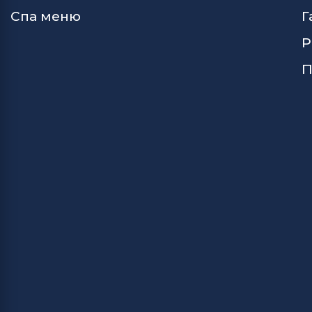
Спа меню
Г
Р
П