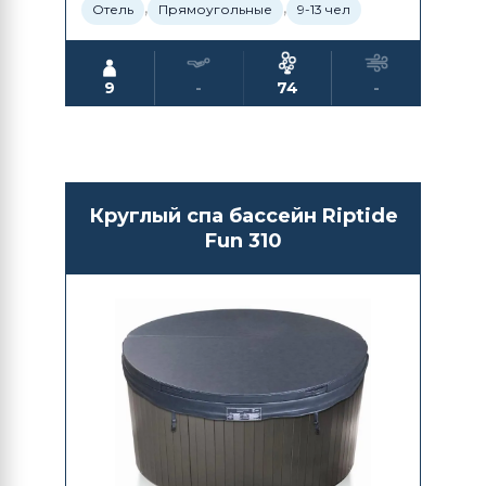
,
,
Отель
Прямоугольные
9-13 чел
9
-
74
-
Круглый спа бассейн Riptide
Fun 310