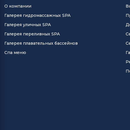
О компании
В
Галерея гидромассажных SPA
П
Галерея уличных SPA
Д
Галерея переливных SPA
С
Галерея плавательных бассейнов
С
Спа меню
Г
Р
П