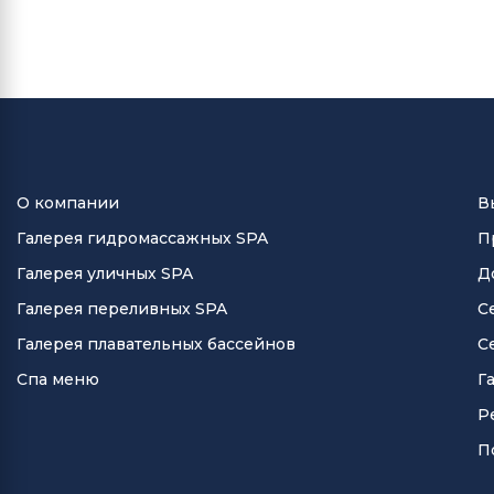
О компании
В
Галерея гидромассажных SPA
П
Галерея уличных SPA
Д
Галерея переливных SPA
С
Галерея плавательных бассейнов
С
Спа меню
Г
Р
П