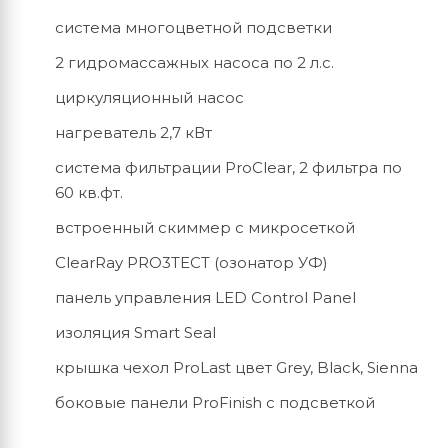
система многоцветной подсветки
2 гидромассажных насоса по 2 л.с.
циркуляционный насос
нагреватель 2,7 кВт
система фильтрации ProClear, 2 фильтра по
60 кв.фт.
встроенный скиммер с микросеткой
ClearRay PRO3TECT (озонатор УФ)
панель управления LED Сontrol Рanel
изоляция Smart Seal
крышка чехол ProLast цвет Grey, Black, Sienna
боковые панели ProFinish с подсветкой