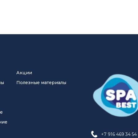
Акции
ны
Полезные материалы
ие
ние
+7 916 469 34 54