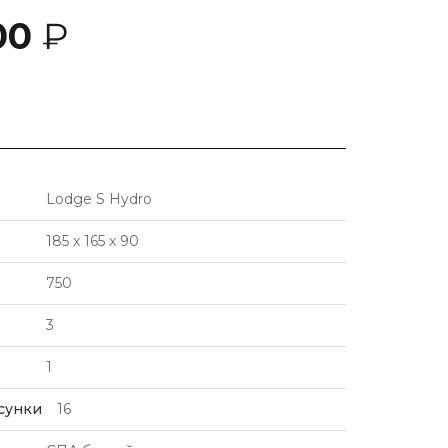
00
₽
Lodge S Hydro
185 x 165 x 90
750
3
1
сунки
16