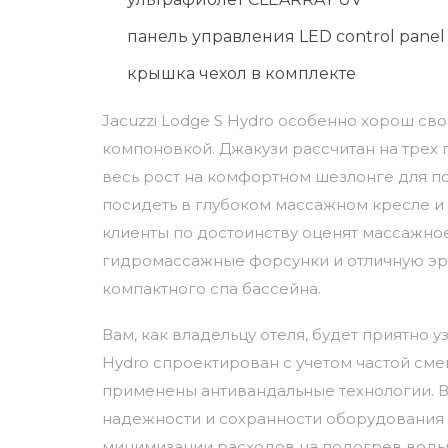
панель управления LED control panel
крышка чехол в комплекте
Jacuzzi Lodge S Hydro особенно хорош св
компоновкой. Джакузи рассчитан на трех г
весь рост на комфортном шезлонге для по
посидеть в глубоком массажном кресле и 
клиенты по достоинству оценят массажн
гидромассажные форсунки и отличную эр
компактного спа бассейна.
Вам, как владельцу отеля, будет приятно узн
Hydro спроектирован с учетом частой сме
применены антивандальные технологии. В
надежности и сохранности оборудования 
минимизации расходов на подогрев воды