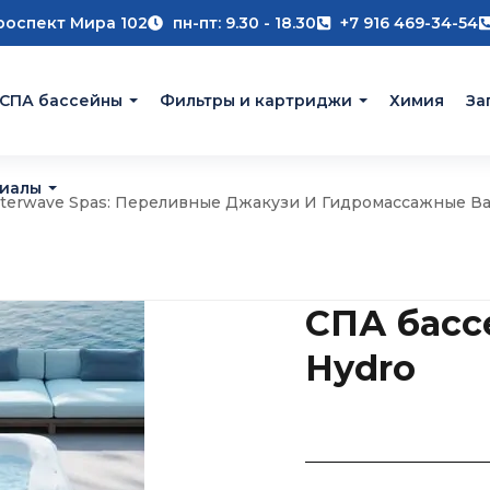
роспект Мира 102
пн-пт: 9.30 - 18.30
+7 916 469-34-54
 СПА бассейны
Фильтры и картриджи
Химия
За
риалы
terwave Spas: Переливные Джакузи И Гидромассажные В
СПА бассе
Hydro