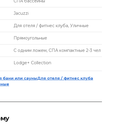
СПА бассейны
Jacuzzi
Для отеля / фитнес клуба, Уличные
Прямоугольные
С одним ложем, СПА компактные 2-3 чел
Lodge+ Collection
я бани или сауны
Для отеля / фитнес клуба
вные
рму