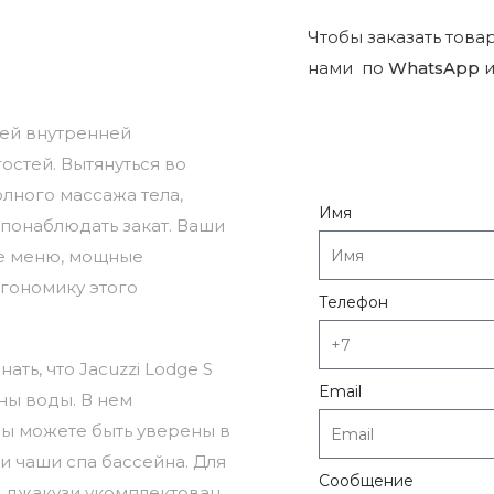
Чтобы заказать това
нами по
WhatsApp
и
оей внутренней
остей. Вытянуться во
лного массажа тела,
Имя
понаблюдать закат. Ваши
ое меню, мощные
гономику этого
Телефон
ать, что Jacuzzi Lodge S
Email
ны воды. В нем
ы можете быть уверены в
и чаши спа бассейна. Для
Сообщение
 джакузи укомплектован