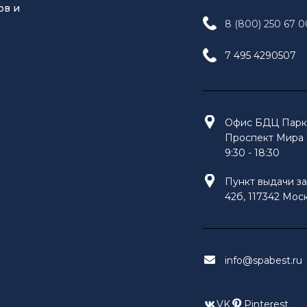
ов и
8 (800) 250 67 0
7 495 4290507
Офис БДЦ Парк 
Проспект Мира 1
9:30 - 18:30
Пункт выдачи за
42б, 117342 Моск
info@spabest.ru
VK
Pinterest