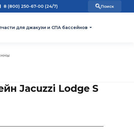
8 (800) 250-67-00 (24/7)
пчасти для джакузи и СПА бассейнов
анны
йн Jacuzzi Lodge S