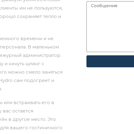
клиенты им не пользуются,
хорошо сохраняет тепло и
немного времени и не
персонала. В маленьком
 дежурный администратор.
у и кинуть шланг с
ого можно смело заняться
Hydro сам подогреет и
.
 или встраивать его в
у вас остается
йн в другое место. Это
для вашего гостиничного