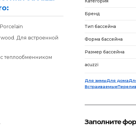
Категория
ro:
Бренд
Porcelain
Тип бассейна
erwood. Для встроенной
Форма бассейна
Размер бассейна
/ с теплообменником
acuzzi
Для зимы
Для дома
Дл
Встраиваемые
Перели
Заполните фо
r