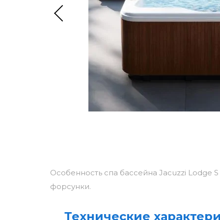
Особенность спа бассейна Jacuzzi Lodge 
форсунки.
Технические характери