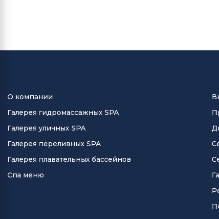
О компании
В
Галерея гидромассажных SPA
П
Галерея уличных SPA
Д
Галерея переливных SPA
С
Галерея плавательных бассейнов
С
Спа меню
Г
Р
П