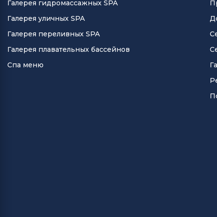
Галерея гидромассажных SPA
П
Галерея уличных SPA
Д
Галерея переливных SPA
С
Галерея плавательных бассейнов
С
Спа меню
Г
Р
П