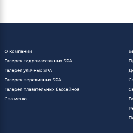
О компании
В
Галерея гидромассажных SPA
П
Галерея уличных SPA
Д
Галерея переливных SPA
С
Галерея плавательных бассейнов
С
Спа меню
Г
Р
П