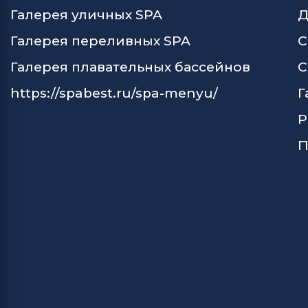
Галерея уличных SPA
Д
Галерея переливных SPA
С
Галерея плавательных бассейнов
С
https://spabest.ru/spa-menyu/
Г
Р
П