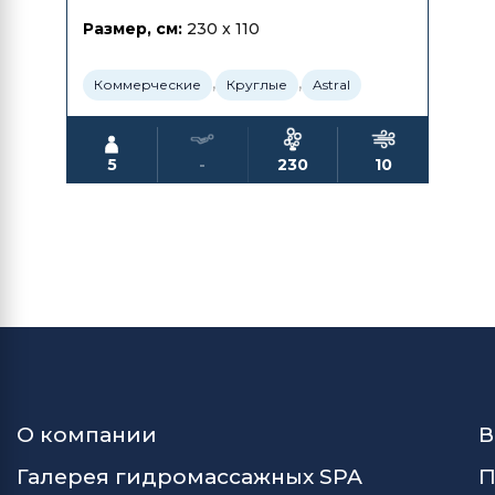
Размер, см:
230 x 110
,
,
Коммерческие
Круглые
Astral
5
-
230
10
О компании
В
Галерея гидромассажных SPA
П