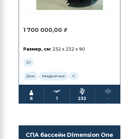
1 700 000,00
₽
Размер, см:
232 x 232 x 90
D1
,
,
Дом
Квадратные
С
6
1
232
-
СПА бассейн Dimension One