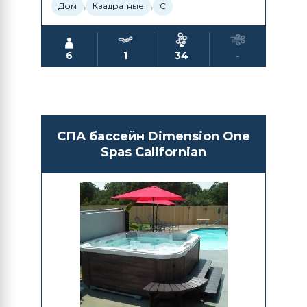
,
,
Дом
Квадратные
С
6
1
34
-
СПА бассейн Dimension One
Spas Californian