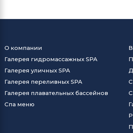
О компании
В
Галерея гидромассажных SPA
П
Галерея уличных SPA
Д
Галерея переливных SPA
С
Галерея плавательных бассейнов
С
Спа меню
Г
Р
П