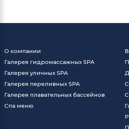
О компании
В
Галерея гидромассажных SPA
П
Галерея уличных SPA
Д
Галерея переливных SPA
С
Галерея плавательных бассейнов
С
Спа меню
Г
Р
П