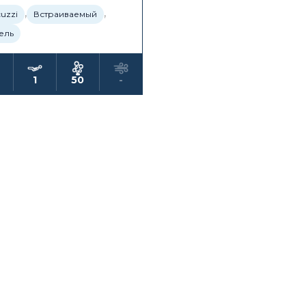
,
,
cuzzi
Встраиваемый
ель
1
50
-