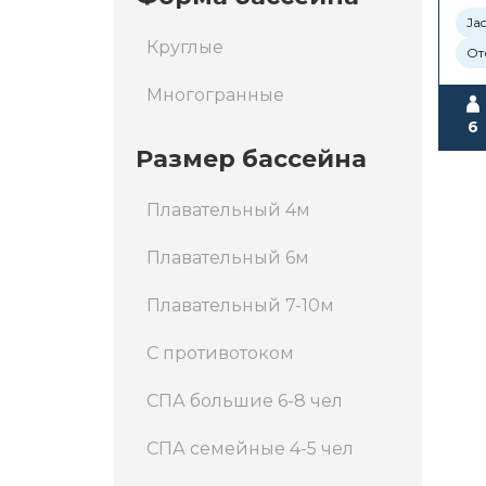
Ja
Круглые
От
Многогранные
6
Размер бассейна
Плавательный 4м
Плавательный 6м
Плавательный 7-10м
С противотоком
СПА большие 6-8 чел
СПА семейные 4-5 чел