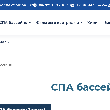
роспект Мира 102
пн-пт: 9.30 - 18.30
+7 916 469-34-54
 СПА бассейны
Фильтры и картриджи
Химия
За
риалы
ссейны
СПА бассе
ПА бассейн Jacuzzi