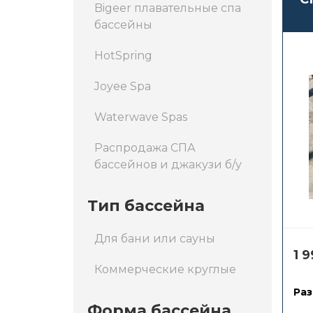
Bigeer плавательные спа
бассейны
HotSpring
Joyee Spa
Waterwave Spas
Распродажа СПА
бассейнов и джакузи б/у
Тип бассейна
Для бани или сауны
1 
Коммерческие круглые
Раз
Форма бассейна