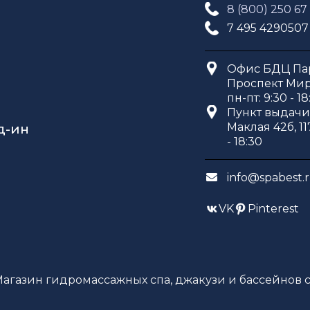
8 (800) 250 67
7 495 4290507
Офис БДЦ Пар
Проспект Мира
пн-пт: 9:30 - 18
Пункт выдачи 
Маклая 42б, 11
д-ин
- 18:30
info@spabest.
VK
Pinterest
Магазин гидромассажных спа, джакузи и бассейнов с 