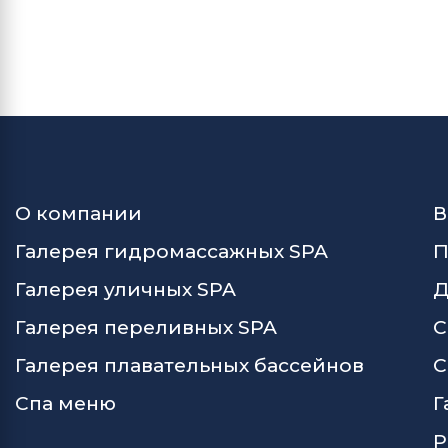
О компании
В
Галерея гидромассажных SPA
П
Галерея уличных SPA
Д
Галерея переливных SPA
С
Галерея плавательных бассейнов
С
Спа меню
Г
Р