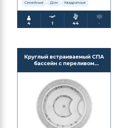
,
,
Семейные
Дом
Квадратные
4
1
44
-
Круглый встраиваемый СПА
бассейн с переливом
Waterwave Spas Athen