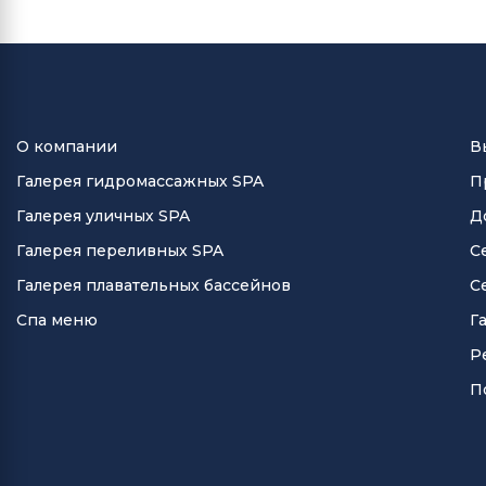
О компании
В
Галерея гидромассажных SPA
П
Галерея уличных SPA
Д
Галерея переливных SPA
С
Галерея плавательных бассейнов
С
Спа меню
Г
Р
П