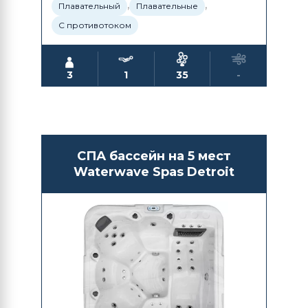
,
,
Плавательный
Плавательные
С противотоком
3
1
35
-
СПА бассейн на 5 мест
Waterwave Spas Detroit