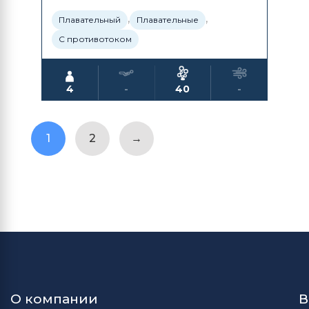
,
,
Плавательный
Плавательные
С противотоком
4
-
40
-
1
2
→
О компании
В