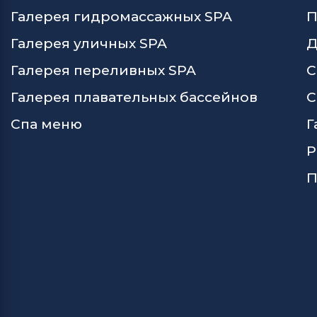
Галерея гидромассажных SPA
П
Галерея уличных SPA
Д
Галерея переливных SPA
С
Галерея плавательных бассейнов
С
Спа меню
Г
Р
П