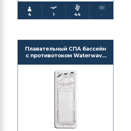
4
1
44
-
Плавательный СПА бассейн
с противотоком Waterwave
Spas Tambora