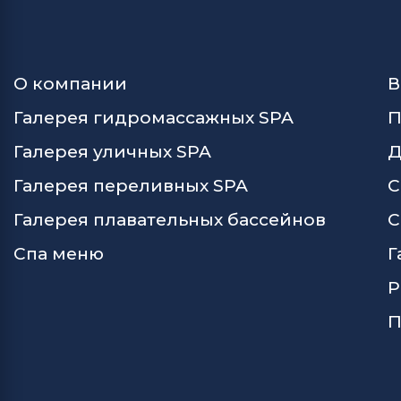
О компании
В
Галерея гидромассажных SPA
П
Галерея уличных SPA
Д
Галерея переливных SPA
С
Галерея плавательных бассейнов
С
Спа меню
Г
Р
П