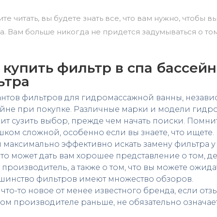
ите читать, вы будете знать все, что вам нужно, чтобы
а. Вам больше никогда не придется задумываться о то
купить фильтр в спа бассейн
ьтра
нтов фильтров для гидромассажной ванны, независи
ейне при покупке. Различные марки и модели гидр
ит сузить выбор, прежде чем начать поиски. Помнит
шком сложной, особенно если вы знаете, что ищете
м максимально эффективно искать замену фильтра у н
Это может дать вам хорошее представление о том, д
т производитель, а также о том, что вы можете ожид
ьшинство фильтров имеют множество обзоров.
что-то новое от менее известного бренда, если отзы
ом производителе раньше, не обязательно означает