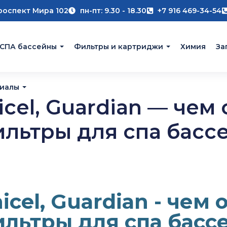
роспект Мира 102
пн-пт: 9.30 - 18.30
+7 916 469-34-54
 СПА бассейны
Фильтры и картриджи
Химия
За
риалы
nicel, Guardian — чем
ильтры для спа басс
nicel, Guardian - чем
ильтры для спа басс