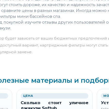
огут стоить дороже, их качество и надежность зача
 сравните цены в разных магазинах. Иногда можно
фильтры мини
бассейнов спа
.
д покупкой изучите отзывы других пользователей 
кузи.
бор будет зависеть от ваших бюджетных предпочтений
 доступный вариант, картриджные фильтры могут стат
гулярной замене.
олезные материалы и подбор
ЦЕНА
МО
Сколько стоит уличное
Уст
джакузи Softub
осы и
Гайд