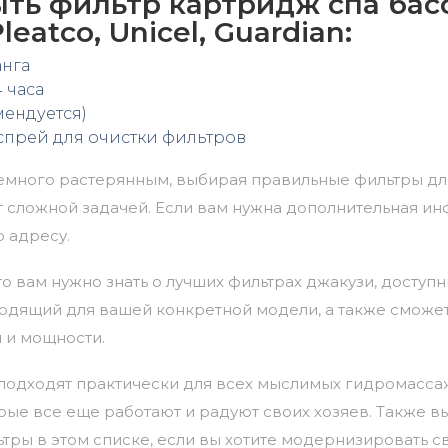
ыть фильтр картридж спа бас
leatco, Unicel, Guardian:
анга
 часа
мендуется)
спрей для очистки фильтров
немного растерянным, выбирая правильные фильтры дл
нет сложной задачей. Если вам нужна дополнительная и
о адресу.
 что вам нужно знать о лучших фильтрах джакузи, доступ
ходящий для вашей конкретной модели, а также сможе
 и мощности.
подходят практически для всех мыслимых гидромассаж
рые все еще работают и радуют своих хозяев. Также в
ры в этом списке, если вы хотите модернизировать 