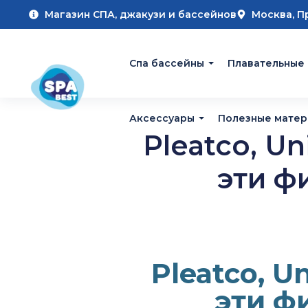
Магазин СПА, джакузи и бассейнов
Москва, П
Cпа бассейны
Плавательные
Аксессуары
Полезные мате
Pleatco, U
эти ф
Pleatco, U
эти ф