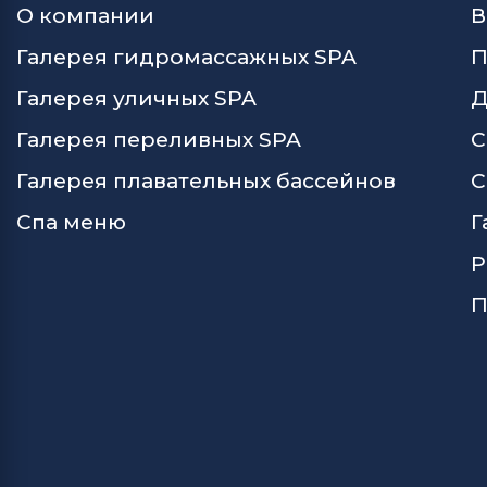
О компании
В
Галерея гидромассажных SPA
П
Галерея уличных SPA
Д
Галерея переливных SPA
С
Галерея плавательных бассейнов
С
Спа меню
Г
Р
П