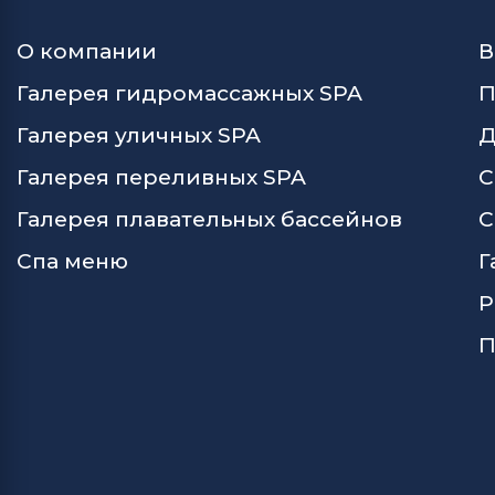
О компании
В
Галерея гидромассажных SPA
П
Галерея уличных SPA
Д
Галерея переливных SPA
С
Галерея плавательных бассейнов
С
Спа меню
Г
Р
П