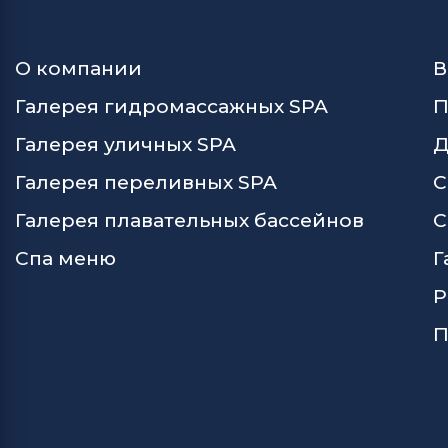
О компании
В
Галерея гидромассажных SPA
П
Галерея уличных SPA
Д
Галерея переливных SPA
С
Галерея плавательных бассейнов
С
Спа меню
Г
Р
П