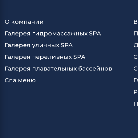
О компании
В
Галерея гидромассажных SPA
П
Галерея уличных SPA
Д
Галерея переливных SPA
С
Галерея плавательных бассейнов
С
Спа меню
Г
Р
П