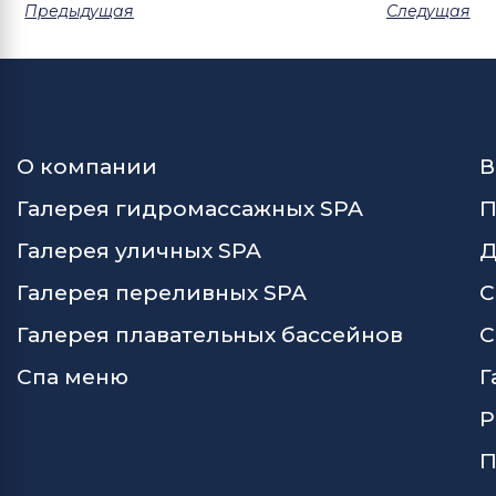
Предыдущая
Следущая
О компании
В
Галерея гидромассажных SPA
П
Галерея уличных SPA
Д
Галерея переливных SPA
С
Галерея плавательных бассейнов
С
Спа меню
Г
Р
П