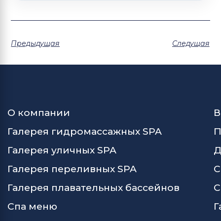
Предыдущая
Следущая
О компании
В
Галерея гидромассажных SPA
П
Галерея уличных SPA
Д
Галерея переливных SPA
С
Галерея плавательных бассейнов
С
Спа меню
Г