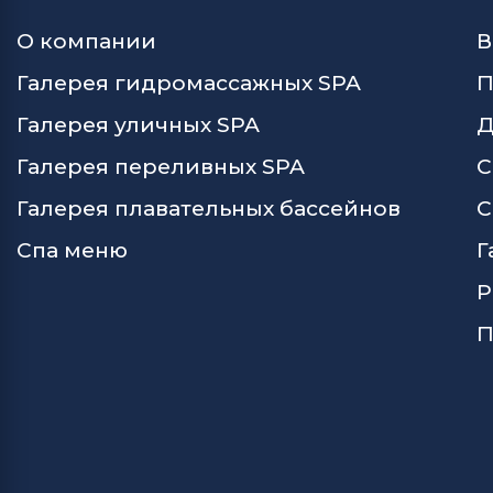
О компании
В
Галерея гидромассажных SPA
П
Галерея уличных SPA
Д
Галерея переливных SPA
С
Галерея плавательных бассейнов
С
Спа меню
Г
Р
П