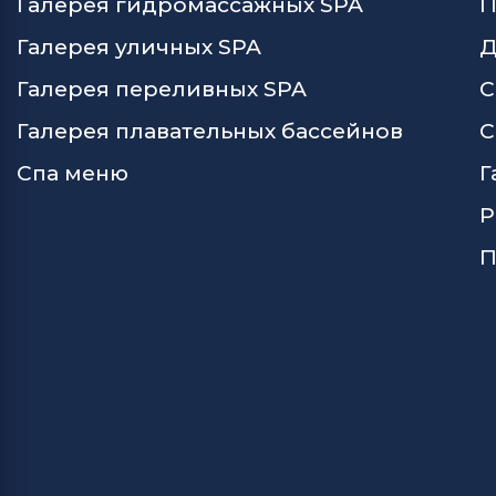
Галерея гидромассажных SPA
П
Галерея уличных SPA
Д
Галерея переливных SPA
С
Галерея плавательных бассейнов
С
Спа меню
Г
Р
П