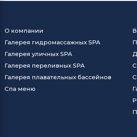
О компании
В
Галерея гидромассажных SPA
П
Галерея уличных SPA
Д
Галерея переливных SPA
С
Галерея плавательных бассейнов
С
Спа меню
Г
Р
П