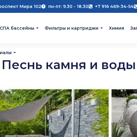
роспект Мира 102
пн-пт: 9.30 - 18.30
+7 916 469-34-54
 СПА бассейны
Фильтры и картриджи
Химия
За
риалы
Песнь камня и воды