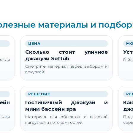
олезные материалы и подбор
ЦЕНА
МО
Сколько стоит уличное
Уст
джакузи Softub
осы и
Гайд
Смотрите материал перед выбором и
покупкой.
РЕШЕНИЕ
РЕ
ейн
Гостиничный джакузи и
Как
мини бассейн spa
дж
ьными
Материал для объектов с высокой
Подс
нагрузкой и потоком гостей.
серв