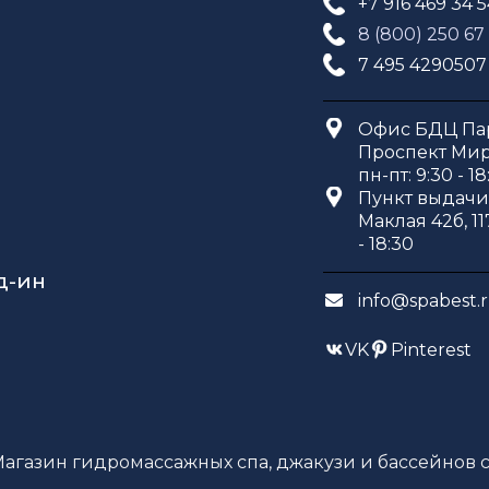
+7 916 469 34 
8 (800) 250 67
7 495 4290507
Офис БДЦ Пар
Проспект Мира
пн-пт: 9:30 - 18
Пункт выдачи 
Маклая 42б, 11
- 18:30
д-ин
info@spabest.
VK
Pinterest
Магазин гидромассажных спа, джакузи и бассейнов с 