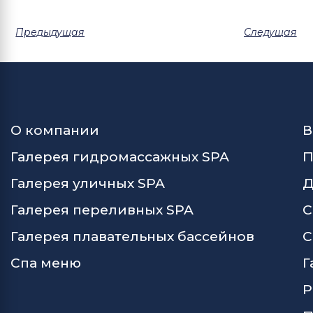
Предыдущая
Следущая
О компании
В
Галерея гидромассажных SPA
П
Галерея уличных SPA
Д
Галерея переливных SPA
С
Галерея плавательных бассейнов
С
Спа меню
Г
Р