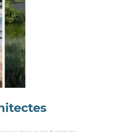
hitectes
оенным уличным спа бассейном
.