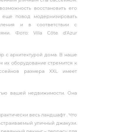
 возможность восстановить его
А еще повод модернизировать
бления и в соответствии с
ми. Фото: Villa Côte d’Azur
р с архитектурой дома. В наше
м их оборудование стремится к
ассейнов размера XXL имеет
стью вашей недвижимости. Она
 практически весь ландшафт . Что
встраиваемый уличный джакузи.
ревянный декинг – террасу для