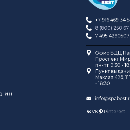
+7 916 469 34 
8 (800) 250 67
7 495 4290507
Офис БДЦ Пар
Проспект Мира
пн-пт: 9:30 - 18
Пункт выдачи 
Маклая 42б, 11
- 18:30
д-ин
info@spabest.
VK
Pinterest