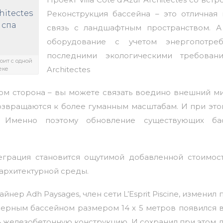
Реконструкция бассейна – это отличная
связь с ландшафтным пространством. 
оборудование с учетом энергопотре
последними экологическими требования
оит с одной
Architectes
еке
м сторона – вы можете связать воедино внешний ми
звращаются к более гуманным масштабам. И при это
. Именно поэтому обновление существующих б
еграция становится ощутимой добавленной стоимо
 архитектурной среды.
нер Adh Paysages, член сети L’Esprit Piscine, изменил
ерным бассейном размером 14 х 5 метров появился 
 железобетонную конструкцию. И сохранил при этом д