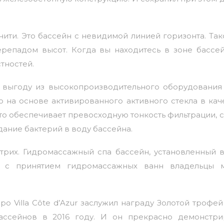
нити. Это бассейн с невидимой линией горизонта. Та
ерепадом высот. Когда вы находитесь в зоне бассей
тностей.
 выгоду из высокопроизводительного оборудования 
 на основе активированного активного стекла в кач
то обеспечивает превосходную тонкость фильтрации,
ание бактерий в воду бассейна.
рих. Гидромассажный спа бассейн, установленный в
о с принятием гидромассажных ванн владельцы м
ро Villa Côte d’Azur заслужил награду Золотой трофе
ассейнов в 2016 году. И он прекрасно демонстри