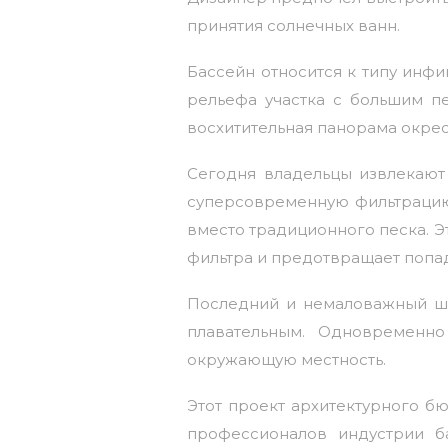
принятия солнечных ванн.
Бассейн относится к типу инфи
рельефа участка с большим п
восхитительная панорама окрес
Сегодня владельцы извлекают
суперсовременную фильтрацию
вместо традиционного песка. Э
фильтра и предотвращает попад
Последний и немаловажный шт
плавательным. Одновременн
окружающую местность.
Этот проект архитектурного бю
профессионалов индустрии б