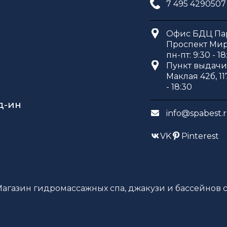
7 495 4290507
Офис БДЦ Пар
Проспект Мира
пн-пт: 9:30 - 18
Пункт выдачи 
Маклая 42б, 11
- 18:30
д-ин
info@spabest.
VK
Pinterest
Магазин гидромассажных спа, джакузи и бассейнов с 