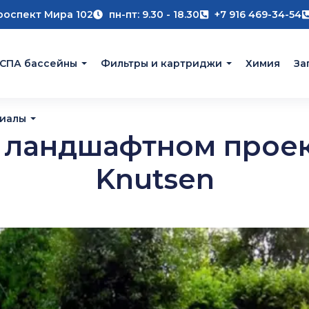
роспект Мира 102
пн-пт: 9.30 - 18.30
+7 916 469-34-54
 СПА бассейны
Фильтры и картриджи
Химия
За
риалы
в ландшафтном проек
Knutsen