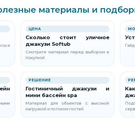
олезные материалы и подбор
ЦЕНА
МО
Сколько стоит уличное
Уст
джакузи Softub
осы и
Гайд
Смотрите материал перед выбором и
покупкой.
РЕШЕНИЕ
РЕ
ейн
Гостиничный джакузи и
Как
мини бассейн spa
дж
ьными
Материал для объектов с высокой
Подс
нагрузкой и потоком гостей.
серв