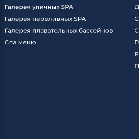
Галерея уличных SPA
Д
Галерея переливных SPA
С
Галерея плавательных бассейнов
С
Спа меню
Г
Р
П